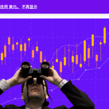
改用 美元。
不再显示
新闻
⠀
登入