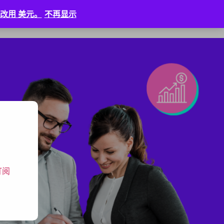
改用 美元。
不再显示
新闻
⠀
登入
订阅